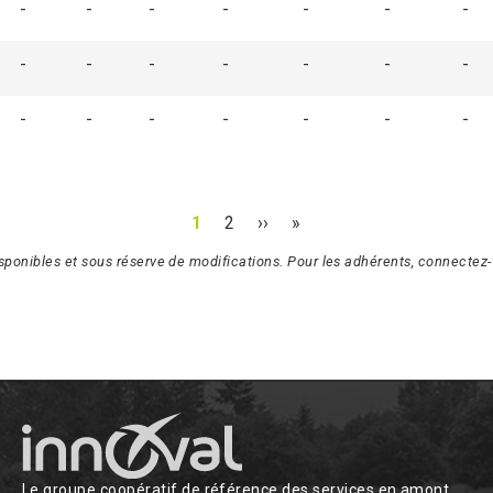
-
-
-
-
-
-
-
-
-
-
-
-
-
-
-
-
-
-
-
-
-
1
2
››
»
isponibles et sous réserve de modifications. Pour les adhérents, connectez-v
Le groupe coopératif de référence des services en amont