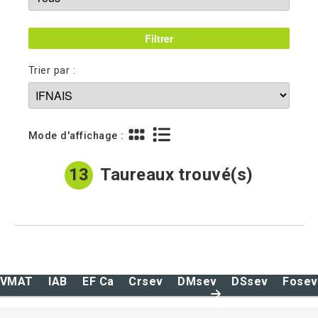
Trier par :
Mode d'affichage :
13
Taureaux trouvé(s)
IVMAT
IAB
EF Ca
Crsev
DMsev
DSsev
Fosev