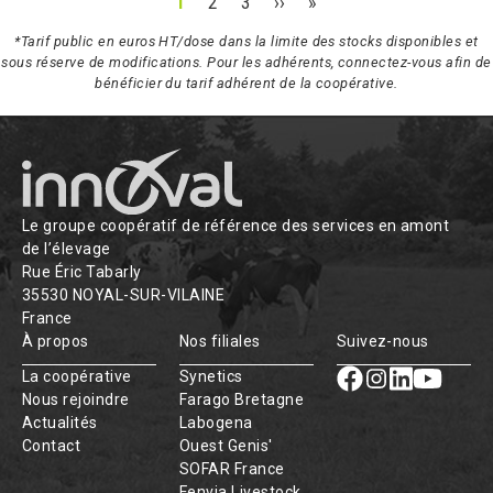
1
2
3
››
»
*Tarif public en euros HT/dose dans la limite des stocks disponibles et
sous réserve de modifications. Pour les adhérents, connectez-vous afin de
bénéficier du tarif adhérent de la coopérative.
Le groupe coopératif de référence des services en amont
de l’élevage
Rue Éric Tabarly
35530 NOYAL-SUR-VILAINE
France
À propos
Nos filiales
Suivez-nous
La coopérative
Synetics
Nous rejoindre
Farago Bretagne
Actualités
Labogena
Contact
Ouest Genis'
SOFAR France
Fenvia Livestock