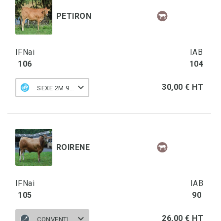
PETIRON
IFNai
IAB
106
104
30,00 € HT
SEXE 2M 90 M
ROIRENE
IFNai
IAB
105
90
26,00 € HT
CONVENTIONNELLE