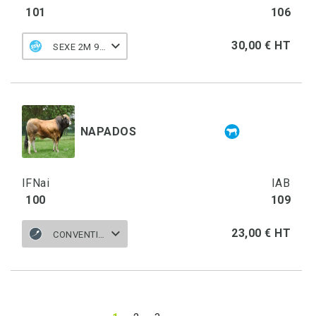
101
106
30,00 € HT
SEXE 2M 90 M
NAPADOS
IFNai
IAB
100
109
23,00 € HT
CONVENTIONNELLE