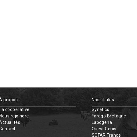
À propos
Nos filiales
La coopérative
Synetics
Nous rejoindre
Farago Bretagne
Actualités
Labogena
Contact
Ouest Genis'
SOFAR France