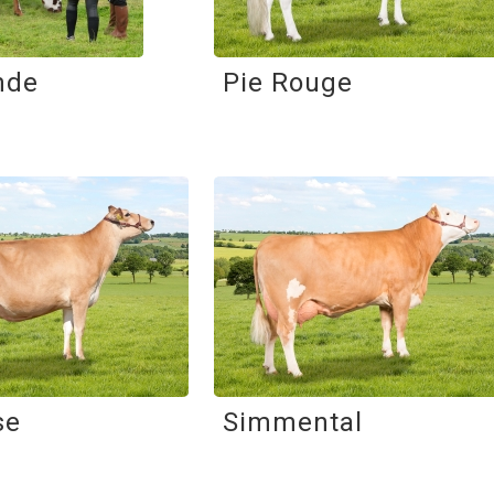
nde
Pie Rouge
se
Simmental