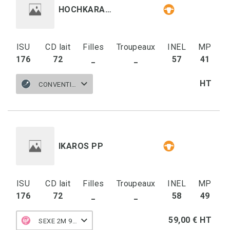
HOCHKARAPP
ISU
CD lait
Filles
Troupeaux
INEL
MP
176
72
_
_
57
41
HT
CONVENTIONNELLE
IKAROS PP
ISU
CD lait
Filles
Troupeaux
INEL
MP
176
72
_
_
58
49
59,00 € HT
SEXE 2M 90 F