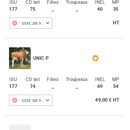
ISU
CD lait
Filles
Troupeaux
INEL
MP
177
75
_
_
40
35
HT
SEXE 2M 90 F
UNIC P
ISU
CD lait
Filles
Troupeaux
INEL
MP
177
74
_
_
69
54
49,00 € HT
SEXE 2M 90 F