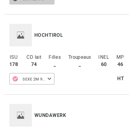
HOCHTIROL
ISU
CD lait
Filles
Troupeaux
INEL
MP
178
74
_
_
60
46
HT
SEXE 2M 90 F
WUNDAWERK