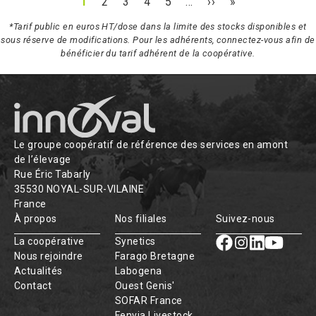
1
2
3
4
5
…
››
»
*Tarif public en euros HT/dose dans la limite des stocks disponibles et
sous réserve de modifications. Pour les adhérents, connectez-vous afin de
bénéficier du tarif adhérent de la coopérative.
Le groupe coopératif de référence des services en amont
de l’élevage
Rue Éric Tabarly
35530 NOYAL-SUR-VILAINE
France
À propos
Nos filiales
Suivez-nous
La coopérative
Synetics
Nous rejoindre
Farago Bretagne
Actualités
Labogena
Contact
Ouest Genis'
SOFAR France
Fenvia Livestock