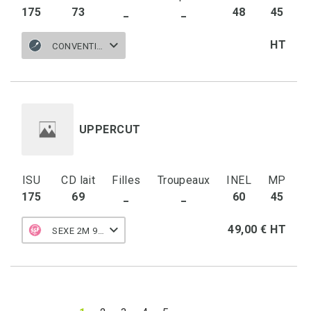
175
73
_
_
48
45
HT
CONVENTIONNELLE
UPPERCUT
ISU
CD lait
Filles
Troupeaux
INEL
MP
175
69
_
_
60
45
49,00 € HT
SEXE 2M 90 F