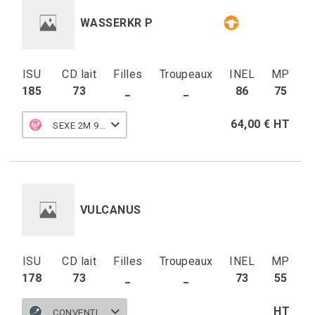
WASSERKR P
ISU
CD lait
Filles
Troupeaux
INEL
MP
185
73
_
_
86
75
64,00 € HT
SEXE 2M 90 F
VULCANUS
ISU
CD lait
Filles
Troupeaux
INEL
MP
178
73
_
_
73
55
HT
CONVENTIONNELLE