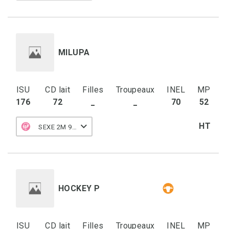
MILUPA
ISU
CD lait
Filles
Troupeaux
INEL
MP
176
72
_
_
70
52
HT
SEXE 2M 90 F
HOCKEY P
ISU
CD lait
Filles
Troupeaux
INEL
MP