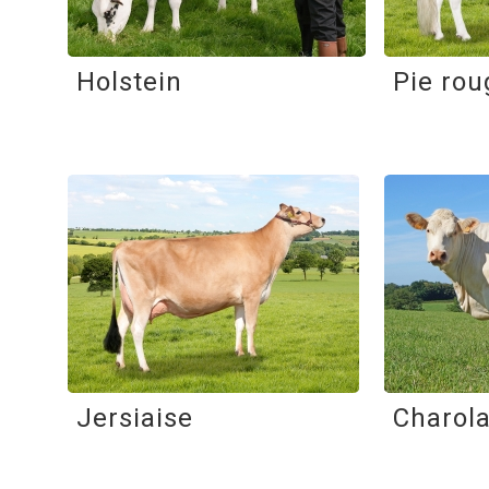
Holstein
Pie rou
Jersiaise
Charola