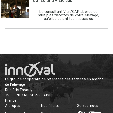
Consulting visio’cap
Le consultant Visio’CAP aborde de
multiples facettes de votre élevage,
qu’elles soient techniques ou
économiques et appuie son expertise sur
des outils de mesure novateurs et
fiables.
Le groupe coopératif de référence des services en amont
de l’élevage
Rue Éric Tabarly
35530 NOYAL-SUR-VILAINE
France
À propos
Nos filiales
Suivez-nous