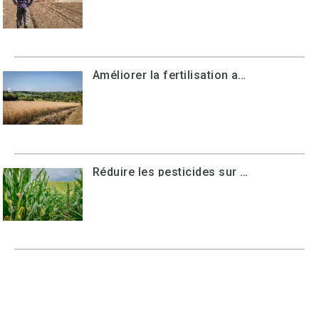
Améliorer la fertilisation azotée et réduire les fuites d'azote sur son exploitation : initiation (MAEC23-27)
Réduire les pesticides sur son exploitation à travers l’IFT : initiation (MAEC 23-27)