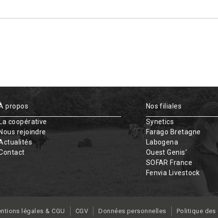
À propos
Nos filiales
La coopérative
Synetics
Nous rejoindre
Farago Bretagne
Actualités
Labogena
Contact
Ouest Genis'
SOFAR France
Fenvia Livestock
ntions légales & CGU
CGV
Données personnelles
Politique des