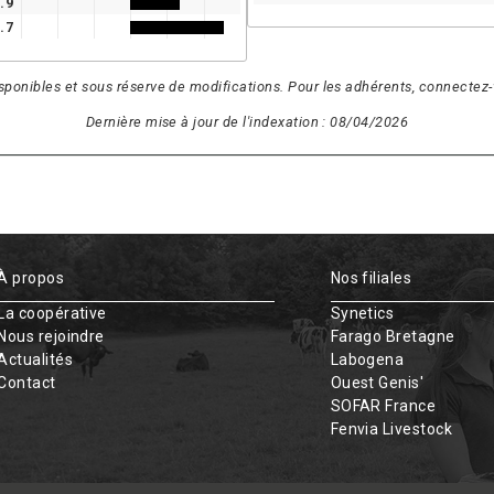
.9
.7
isponibles et sous réserve de modifications. Pour les adhérents, connectez-v
Dernière mise à jour de l'indexation : 08/04/2026
À propos
Nos filiales
La coopérative
Synetics
Nous rejoindre
Farago Bretagne
Actualités
Labogena
Contact
Ouest Genis'
SOFAR France
Fenvia Livestock