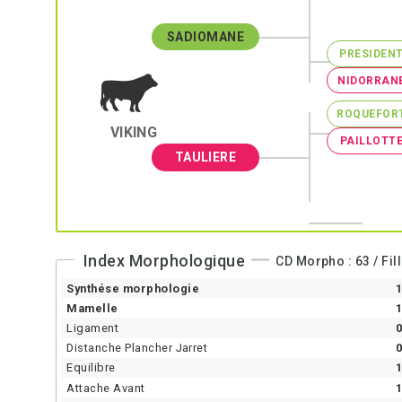
SADIOMANE
PRESIDEN
NIDORRAN
ROQUEFOR
VIKING
PAILLOTT
TAULIERE
Index Morphologique
Synthése morphologie
1
Mamelle
1
Ligament
0
Distanche Plancher Jarret
0
Equilibre
1
Attache Avant
1