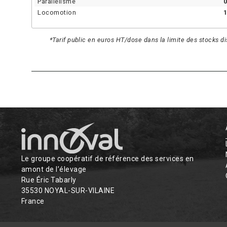
Parallélisme
0
Locomotion
1
*Tarif public en euros HT/dose dans la limite des stocks d
Le groupe coopératif de référence des services en
amont de l’élevage
Rue Éric Tabarly
35530 NOYAL-SUR-VILAINE
France