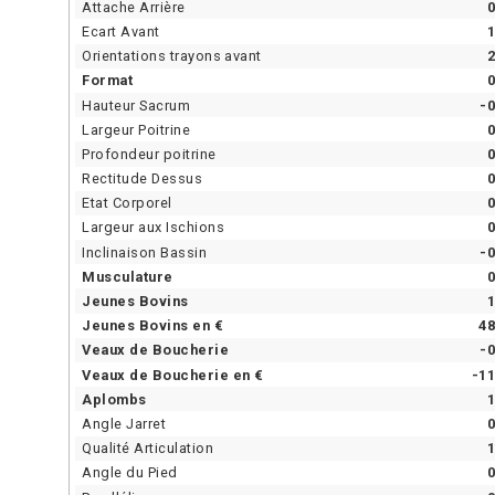
Attache Arrière
0
Ecart Avant
1
Orientations trayons avant
2
Format
0
Hauteur Sacrum
-0
Largeur Poitrine
0
Profondeur poitrine
0
Rectitude Dessus
0
Etat Corporel
0
Largeur aux Ischions
0
Inclinaison Bassin
-0
Musculature
0
Jeunes Bovins
1
Jeunes Bovins en €
48
Veaux de Boucherie
-0
Veaux de Boucherie en €
-11
Aplombs
1
Angle Jarret
0
Qualité Articulation
1
Angle du Pied
0