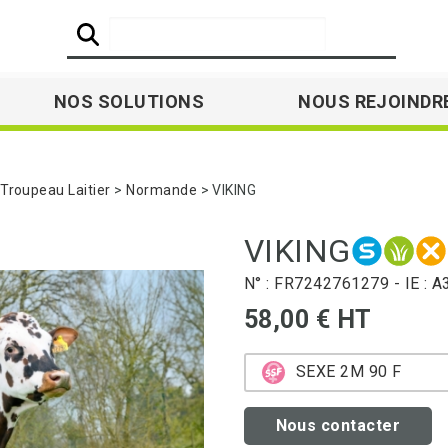
NOS SOLUTIONS
NOUS REJOINDR
roupeau Laitier
Normande
VIKING
VIKING
N° : FR7242761279 - IE : 
58,00 € HT
SEXE 2M 90 F
Nous contacter