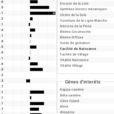
.6
Erosion de la sole
.5
Synthèse lésions mécaniques
.1
Ulcère de la Sole
.2
Ouverture de la Ligne Blanche
.1
Nécrose de la Pince
.4
Bleime Circonscrite
.1
Bleime Diffuse
.0
Durée de gestation
.5
Facilité de Naissance
.0
Facilité de Vêlage
.1
Vitalité Naissance
.6
Vitalité Vêlage
.0
.2
.3
Gênes d'interêts
.7
Kappa-caséine
.1
Bêta-caséine
.1
Gène Culard
.1
Blind
.7
Alopécie