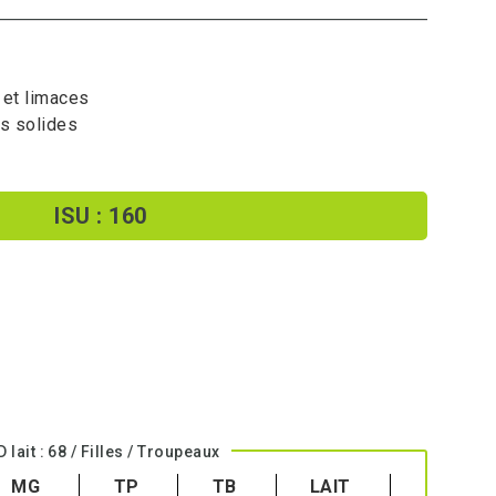
 et limaces
s solides
ISU : 160
CD lait : 68 / Filles / Troupeaux
MG
TP
TB
LAIT