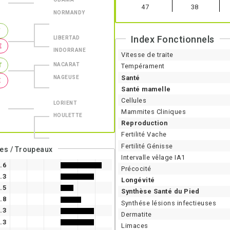
47
38
NORMANDY
T
Index Fonctionnels
LIBERTAD
E
INDORRANE
Vitesse de traite
NACARAT
T
Tempérament
Santé
NAGEUSE
E
Santé mamelle
Cellules
LORIENT
Mammites Cliniques
HOULETTE
Reproduction
Fertilité Vache
Fertilité Génisse
CD Morpho : 63 / Filles / Troupeaux
Intervalle vêlage IA1
.6
Précocité
.3
Longévité
.5
Synthèse Santé du Pied
.8
Synthése lésions infectieuses
.3
Dermatite
.3
Limaces