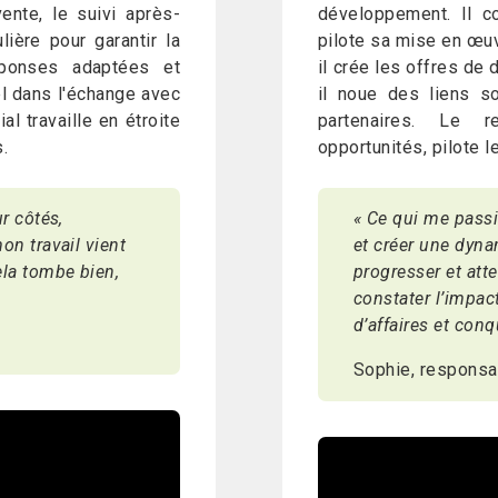
ente, le suivi après-
développement. Il co
lière pour garantir la
pilote sa mise en œuv
réponses adaptées et
il crée les offres de 
el dans l'échange avec
il noue des liens s
l travaille en étroite
partenaires. Le r
.
opportunités, pilote le
ur côtés,
« Ce qui me passio
on travail vient
et créer une dyna
ela tombe bien,
progresser et atte
constater l’impact
d’affaires et conq
Sophie, responsa