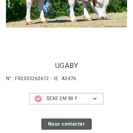
UGABY
N° : FR2553263612 - IE : A3476
SEXE 2M 90 F
Nous contacter