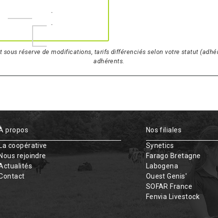
-
-
t sous réserve de modifications, tarifs différenciés selon votre statut (ad
adhérents.
À propos
Nos filiales
La coopérative
Synetics
Nous rejoindre
Farago Bretagne
Actualités
Labogena
Contact
Ouest Genis'
SOFAR France
Fenvia Livestock