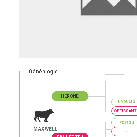
Généalogie
HERONE
URQUIJO
OBEISSANT
POITOU
MAXWELL
-