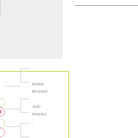
RUBAN
MUSIQUE
JAKO
E
PERDRIX
-
-