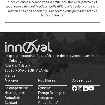
*Tarif en euros HT/dose dans la limite des stocks disponibles et
sous réserve de modifications, tarifs différenciés selon votre statut
(adhérent ou non-adhérent) - Connectez-vous pour accéder aux
tarifs adhérents.
Le groupe coopératif de référence des services en amont
de l’élevage
Rue Éric Tabarly
35530 NOYAL-SUR-VILAINE
France
À propos
Nos filiales
Suivez-nous
La coopérative
Synetics
Nous rejoindre
Farago Bretagne
Actualités
Labogena
Contact
Ouest Genis'