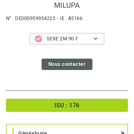
MILUPA
N° : DE000959954225 - IE : A5166
SEXE 2M 90 F
Nous contacter
ISU : 176
Généalogie